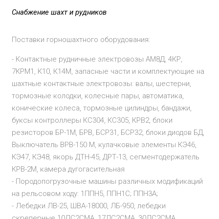
Снабжение шахт и рудников
Поставки горношахтного оборудования:
- Контактные рудничные электровозы АМ8Д, 4КР,
7КРМ1, К10, К14М, запасные части и комплектующие на
шахтные контактные электровозы: валы, шестерни,
тормозные колодки, колесные пары, автоматика,
конические колеса, тормозные цилиндры, бандажи,
буксы контроллеры КС304, КС305, КРВ2, блоки
резисторов БР-1М, БРВ, БСР31, БСР32, блоки диодов БД,
Выключатель ВРВ-150 М, кулачковые элементы КЭ46,
КЭ47, КЭ48, якорь ДТН-45, ДРТ-13, сегментодержатель
КРВ-2М, камера дугогасительная
- Породопогрузочные машины различных модификаций
на рельсовом ходу: 1ППН5, ППН1С; ППН3А;
- Лебедки ЛВ-25, ШВА-18000, ЛБ-950, лебедки
скреперные 10ЛС2СМА, 17ЛС2СМА, 30ЛС2СМА,