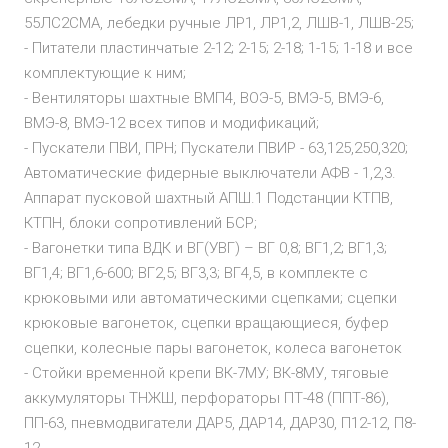
55ЛС2СМА, лебедки ручные ЛР1, ЛР1,2, ЛШВ-1, ЛШВ-25;
- Питатели пластинчатые 2-12; 2-15; 2-18; 1-15; 1-18 и все
комплектующие к ним;
- Вентиляторы шахтные ВМП4, ВОЭ-5, ВМЭ-5, ВМЭ-6,
ВМЭ-8, ВМЭ-12 всех типов и модификаций;
- Пускатели ПВИ, ПРН; Пускатели ПВИР - 63,125,250,320;
Автоматические фидерные выключатели АФВ - 1,2,3.
Аппарат пусковой шахтный АПШ.1 Подстанции КТПВ,
КТПН, блоки сопротивлений БСР;
- Вагонетки типа ВДК и ВГ(УВГ) – ВГ 0,8; ВГ1,2; ВГ1,3;
ВГ1,4; ВГ1,6-600; ВГ2,5; ВГ3,3; ВГ4,5, в комплекте с
крюковыми или автоматическими сцепками; сцепки
крюковые вагонеток, сцепки вращающиеся, буфер
сцепки, колесные пары вагонеток, колеса вагонеток
- Стойки временной крепи ВК-7МУ; ВК-8МУ, тяговые
аккумуляторы ТНЖШ, перфораторы ПТ-48 (ППТ-86),
ПП-63, пневмодвигатели ДАР5, ДАР14, ДАР30, П12-12, П8-